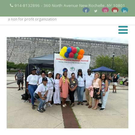
914-8132896 - 360 North Avenue New Rochelle, NY 10801
a non for profit organization