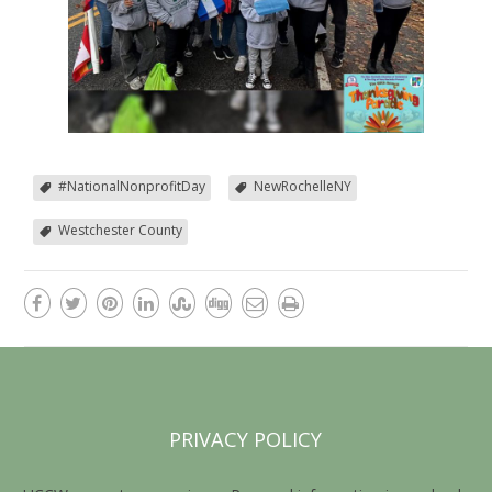
#NationalNonprofitDay
NewRochelleNY
Westchester County
PRIVACY POLICY