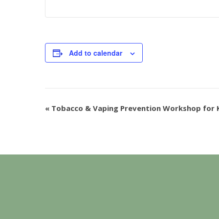
Add to calendar
«
Tobacco & Vaping Prevention Workshop for 
Event
Navigation