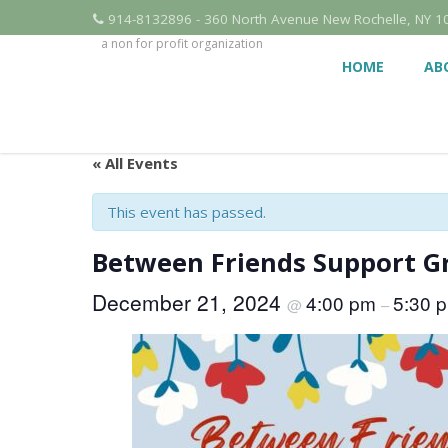
914-8132896 - 360 North Avenue New Rochelle, NY 1
a non for profit organization
HOME
AB
« All Events
This event has passed.
Between Friends Support G
December 21, 2024
4:00 pm
5:30 
@
–