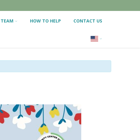
 TEAM
HOW TO HELP
CONTACT US