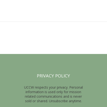
PRIVACY POLICY
UCCW respects your privacy. Personal
information is used only for mission
related communications and is never
sold or shared. Unsubscribe anytime.