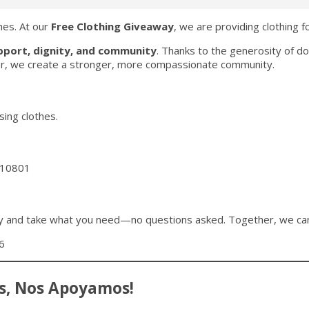
hes. At our
Free Clothing Giveaway
, we are providing clothing f
pport, dignity, and community
. Thanks to the generosity of d
r, we create a stronger, more compassionate community.
ing clothes.
 10801
by and take what you need—no questions asked. Together, we can
6
os, Nos Apoyamos!