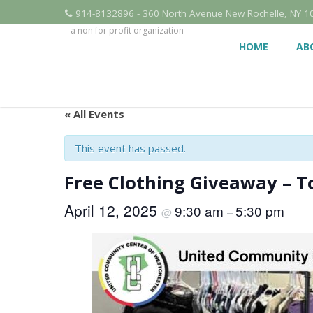
914-8132896 - 360 North Avenue New Rochelle, NY 1
a non for profit organization
HOME
AB
« All Events
This event has passed.
Free Clothing Giveaway – T
April 12, 2025
9:30 am
5:30 pm
@
–