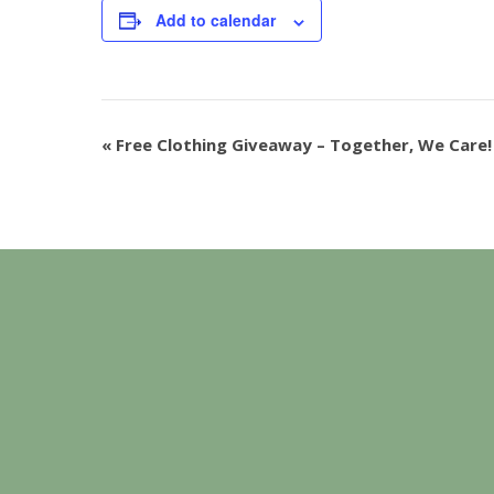
Add to calendar
«
Free Clothing Giveaway – Together, We Care!
Event
Navigation