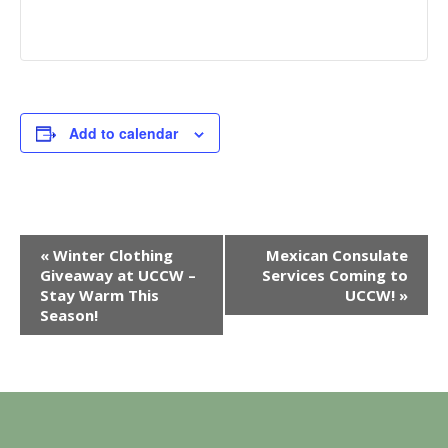
Add to calendar
E
«
Winter Clothing
Mexican Consulate
Giveaway at UCCW –
Services Coming to
v
Stay Warm This
UCCW!
»
e
Season!
n
t
N
a