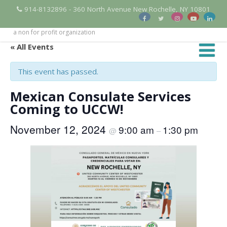
914-8132896 - 360 North Avenue New Rochelle, NY 10801
a non for profit organization
« All Events
This event has passed.
Mexican Consulate Services
Coming to UCCW!
November 12, 2024
9:00 am
1:30 pm
@
–