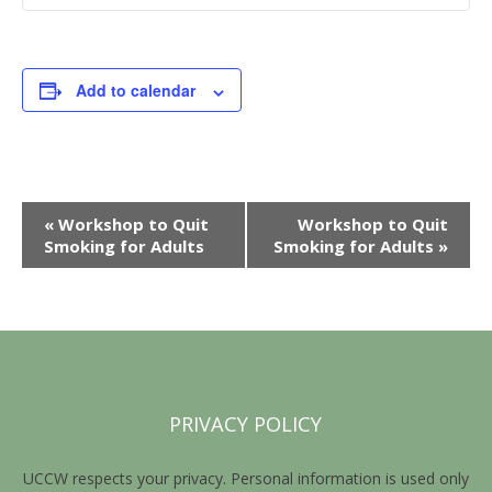
Add to calendar
E
«
Workshop to Quit
Workshop to Quit
Smoking for Adults
Smoking for Adults
»
v
e
n
t
N
a
PRIVACY POLICY
v
UCCW respects your privacy. Personal information is used only
i