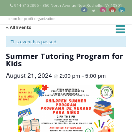
914-8132896 - 360 North Avenue New Rochelle, NY 10801
a non for profit organization
« All Events
This event has passed.
Summer Tutoring Program for
Kids
August 21, 2024
2:00 pm
5:00 pm
@
–