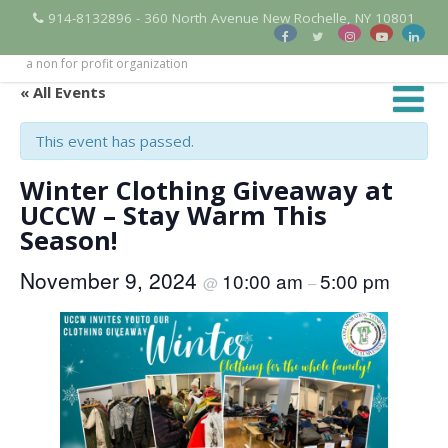
914-8132896 - 360 North Avenue New Rochelle, NY 10801
a non for profit organization
« All Events
This event has passed.
Winter Clothing Giveaway at
UCCW – Stay Warm This
Season!
November 9, 2024
10:00 am
5:00 pm
@
–