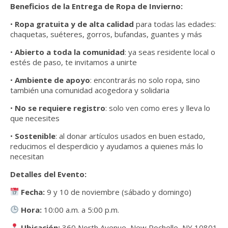
Beneficios de la Entrega de Ropa de Invierno:
•
Ropa gratuita y de alta calidad
para todas las edades:
chaquetas, suéteres, gorros, bufandas, guantes y más
•
Abierto a toda la comunidad
: ya seas residente local o
estés de paso, te invitamos a unirte
•
Ambiente de apoyo
: encontrarás no solo ropa, sino
también una comunidad acogedora y solidaria
•
No se requiere registro
: solo ven como eres y lleva lo
que necesites
•
Sostenible
: al donar artículos usados en buen estado,
reducimos el desperdicio y ayudamos a quienes más lo
necesitan
Detalles del Evento:
Fecha:
9 y 10 de noviembre (sábado y domingo)
Hora:
10:00 a.m. a 5:00 p.m.
Ubicación:
360 North Avenue, New Rochelle, NY 10801