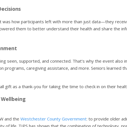
Decisions
t was how participants left with more than just data—they receive
powered them to better understand their health and share the info
ronment
eling seen, supported, and connected. That’s why the event also i
tion programs, caregiving assistance, and more. Seniors learned t
 gift as a thank-you for taking the time to check in on their healt
 Wellbeing
CCW and the
Westchester County Government
: to provide older ad
lity of life. TIPS has shown that the combination of technology, 