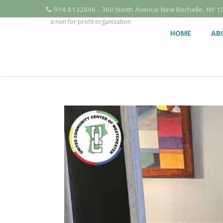
914-8132896 - 360 North Avenue New Rochelle, NY 1
a non for profit organization
HOME
AB