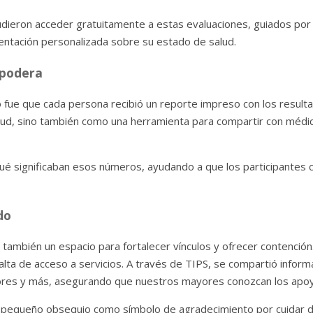
udieron acceder gratuitamente a estas evaluaciones, guiados p
entación personalizada sobre su estado de salud.
mpodera
fue que cada persona recibió un reporte impreso con los resultad
salud, sino también como una herramienta para compartir con méd
qué significaban esos números, ayudando a que los participantes
do
ue también un espacio para fortalecer vínculos y ofrecer contenci
falta de acceso a servicios. A través de TIPS, se compartió infor
dores y más, asegurando que nuestros mayores conozcan los apo
n pequeño obsequio como símbolo de agradecimiento por cuidar de