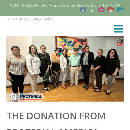
914-8132896 - 360 North Avenue New Rochelle, NY 10801
a non for profit organization
THE DONATION FROM