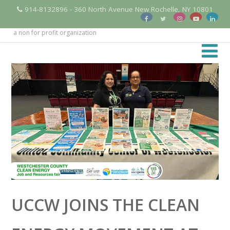
914-8132896 - 360 North Avenue New Rochelle, NY 10801
a non for profit organization
UCCW JOINS THE CLEAN