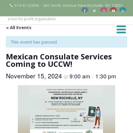
914-8132896 - 360 North Avenue New Rochelle, NY 10801
a non for profit organization
« All Events
This event has passed.
Mexican Consulate Services
Coming to UCCW!
November 15, 2024
9:00 am
1:30 pm
@
–