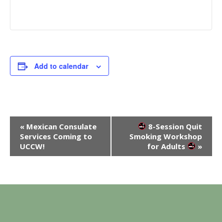
Add to calendar
E
«
Mexican Consulate
8-Session Quit
Services Coming to
Smoking Workshop
v
UCCW!
for Adults
»
e
n
t
N
a